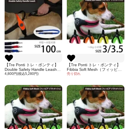
【Tre Ponti トレ・ポンティ】
【Tre Ponti トレ・ポンティ】
Double Safety Handle Leash
Fibbia Soft Mesh（フィッビア
100cm（大型犬用リード）ダブ
4,800円(税込5,280円)
ソフトメッシュ）サイズ3/3.5
売り切れ
ルハンドルが特徴 厚いパッドで
腕肩の負担軽減