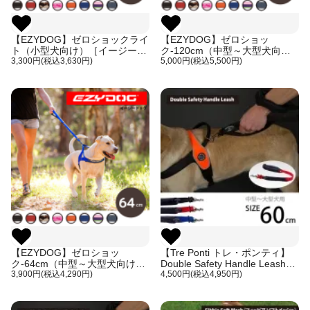
【EZYDOG】ゼロショックライ
【EZYDOG】ゼロショッ
ト（小型犬向け）［イージード
ク-120cm（中型～大型犬向
ッグ／平紐型のショック吸収リ
3,300円(税込3,630円)
け）［イージードッグ／平紐型
5,000円(税込5,500円)
ード］
のショック吸収リード］
【EZYDOG】ゼロショッ
【Tre Ponti トレ・ポンティ】
ク-64cm（中型～大型犬向け）
Double Safety Handle Leash
［イージードッグ／平紐型のシ
3,900円(税込4,290円)
60cm（大型犬用リード）ダブ
4,500円(税込4,950円)
ョック吸収リード］
ルハンドルが特徴 厚いパッドで
腕肩の負担軽減