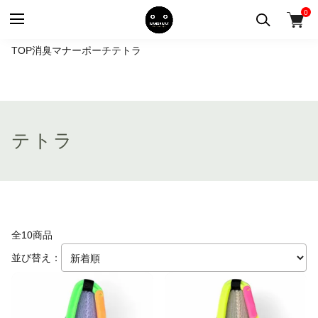
0
TOP
消臭マナーポーチ
テトラ
テトラ
全10商品
並び替え：