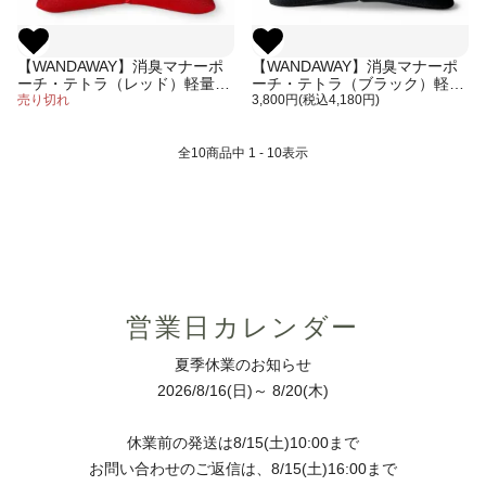
【WANDAWAY】消臭マナーポ
【WANDAWAY】消臭マナーポ
ーチ・テトラ（レッド）軽量で
ーチ・テトラ（ブラック）軽量
伸縮性・防水性・耐久性に優れ
売り切れ
で伸縮性・防水性・耐久性に優
3,800円(税込4,180円)
たウンチ入れ
れたウンチ入れ
全
10
商品中
1 - 10
表示
営業日カレンダー
夏季休業のお知らせ
2026/8/16(日)～ 8/20(木)
休業前の発送は8/15(土)10:00まで
お問い合わせのご返信は、8/15(土)16:00まで