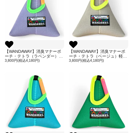
【WANDAWAY】消臭マナーポ
【WANDAWAY】消臭マナーポ
ーチ・テトラ（ラベンダー）軽
ーチ・テトラ（ベージュ）軽量
量で伸縮性・防水性・耐久性に
3,800円(税込4,180円)
で伸縮性・防水性・耐久性に優
3,800円(税込4,180円)
優れたウンチ入れ
れたウンチ入れ