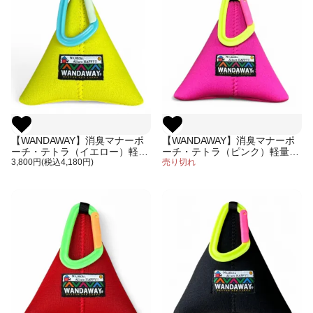
【WANDAWAY】消臭マナーポ
【WANDAWAY】消臭マナーポ
ーチ・テトラ（イエロー）軽量
ーチ・テトラ（ピンク）軽量で
で伸縮性・防水性・耐久性に優
3,800円(税込4,180円)
伸縮性・防水性・耐久性に優れ
売り切れ
れたウンチ入れ
たウンチ入れ