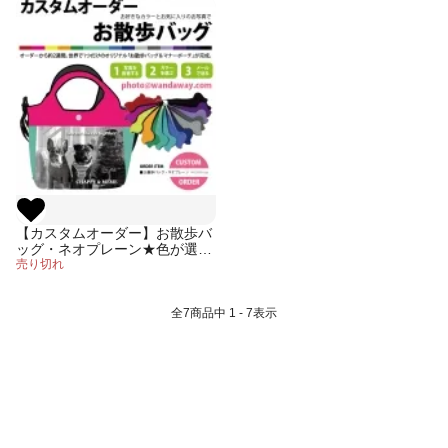
【カスタムオーダー】お散歩バ
ッグ・ネオプレーン★色が選べ
る！お気に入りの写真も入れら
売り切れ
れる！オーダーメイドバッグ
全
7
商品中
1 - 7
表示