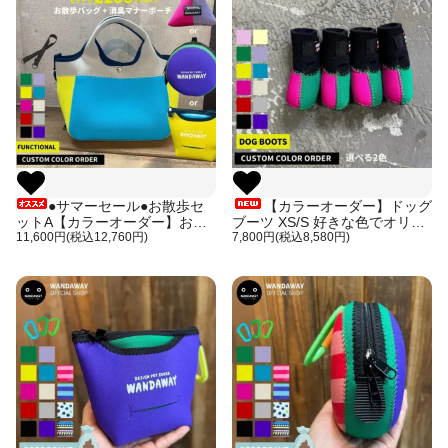
●サマーセール●お散歩セ
【カラーオーダー】ドッグ
ットA【カラーオーダー】お散
ブーツ XS/S 好きな色でオリジ
歩バッグ・ネオプレーン 好きな
11,600円(税込12,760円)
ナルアイテムを作ろう！カラフ
7,800円(税込8,580円)
色でオリジナルアイテムを作ろ
ルで可愛い配色シューズ 日本製
う！ショルダーベルト付き 日本
お届けまで〜4週間
製 お届けまで〜4週間