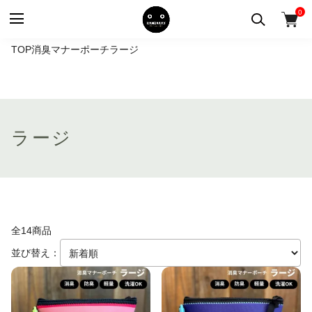
0
TOP
消臭マナーポーチ
ラージ
ラージ
全14商品
並び替え：