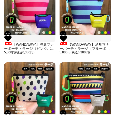
【WANDAWAY】消臭マナ
【WANDAWAY】消臭マナ
ーポーチ・ラージ（ピンクボー
ーポーチ・ラージ（ブルーボー
ダー）カラフル・軽量で伸縮
5,800円(税込6,380円)
ダー）カラフル・軽量で伸縮
5,800円(税込6,380円)
性・防水性・耐久性に優れた洗
性・防水性・耐久性に優れた洗
えるうんち入れ
えるうんち入れ