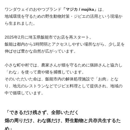
ワンダウェイのおやつブランド
「マジカ / majika」
は、
地域環境を守るための野生動物対策・ジビエの活用という現場か
ら生まれました。
2025年2月に埼玉県飯能市でお店を再スタート。
飯能は都内から1時間弱とアクセスしやすい場所ながら、少し足を
伸ばせば豊かな自然が広がっています。
小さな町や村では、農家さんが畑を守るために猟師さんと協力し
「わな」を使って鹿や猪を捕獲しています。
そのいただいた命は、飯能市内の解体処理施設で「お肉」とな
り、地元のレストランなどでジビエ料理として提供され、地域の
中で循環しています。
「できるだけ残さず、全部いただく
畑の周りだけ、わな猟だけ、野生動物と共存共生するた
め」