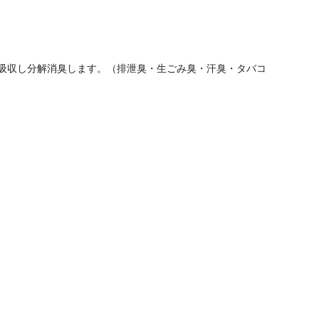
吸収し分解消臭します。（排泄臭・生ごみ臭・汗臭・タバコ