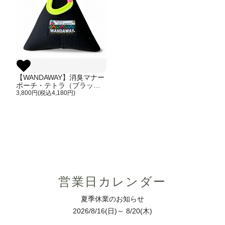
【WANDAWAY】消臭マナー
ポーチ・テトラ（ブラッ
ク）軽量で伸縮性・防水
3,800円(税込4,180円)
性・耐久性に優れたウンチ
入れ
営業日カレンダー
夏季休業のお知らせ
2026/8/16(日)～ 8/20(木)