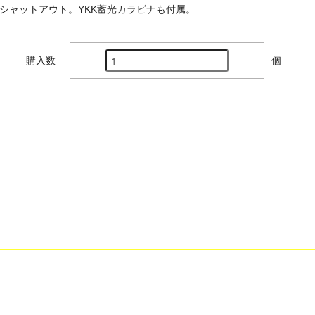
シャットアウト。YKK蓄光カラビナも付属。
購入数
個