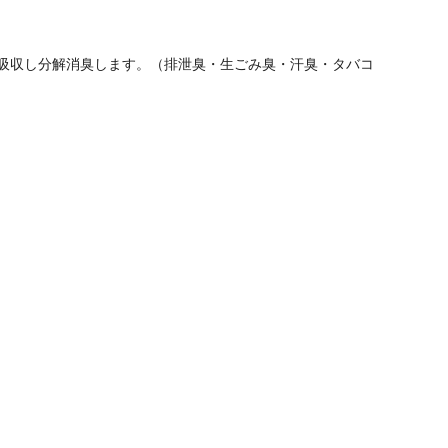
吸収し分解消臭します。（排泄臭・生ごみ臭・汗臭・タバコ