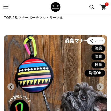
0
TOP
消臭マナーポーチ
マル・サークル
シェア