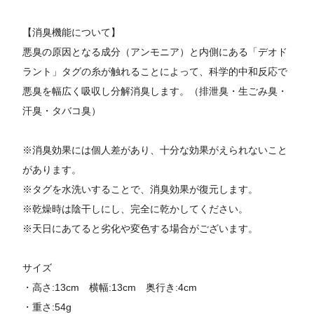
【消臭機能について】
悪臭の原因となる成分（アンモニア）と内側にある「デオド
ラント」タグの糸が触れることによって、科学的中和反応で
悪臭を幅広く吸収し分解消臭します。（排泄臭・生ごみ臭・
汗臭・タバコ臭）
※消臭効果には個人差があり、十分な効果がえられないこと
があります。
※タグを水洗いすることで、消臭効果が復元します。
※乾燥時は陰干しにし、完全に乾かしてください。
※天日にあてると劣化や変色する場合がございます。
サイズ
・高さ:13cm 横幅:13cm 奥行き:4cm
・重さ:54g