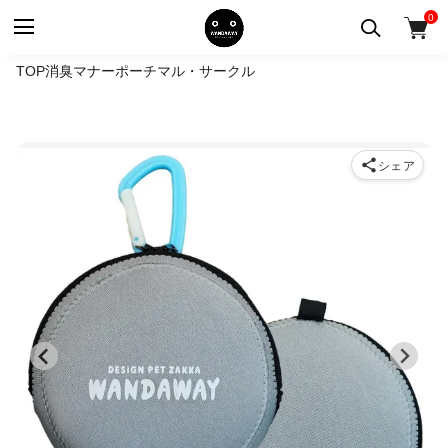
0
TOP
消臭マナーポーチ
マル・サークル
シェア