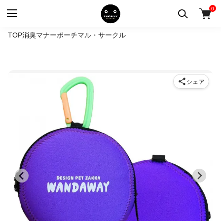
0
TOP
消臭マナーポーチ
マル・サークル
シェア