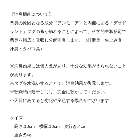
【消臭機能について】
悪臭の原因となる成分（アンモニア）と内側にある「デオド
ラント」タグの糸が触れることによって、科学的中和反応で
悪臭を幅広く吸収し分解消臭します。（排泄臭・生ごみ臭・
汗臭・タバコ臭）
※消臭効果には個人差があり、十分な効果がえられないこと
があります。
※タグを水洗いすることで、消臭効果が復元します。
※乾燥時は陰干しにし、完全に乾かしてください。
※天日にあてると劣化や変色する場合がございます。
サイズ
・高さ:13cm 横幅:13cm 奥行き:4cm
・重さ:54g