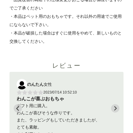
でご了承ください
・本品はペット用のおもちゃです。それ以外の用途でご使用
にならないで下さい。
・本品が破損した場合はすぐに使用をやめて、新しいものと
交換してください。
レビュー
のんたん
女性
の
2023/07/14 10:52:10
わんこが喜ぶおもちゃ
わんこ
ギフト用に購入。
ギフト用
わんこが喜びそうな作りです。
わんこが
また、ラッピングもしていただきましたが、
また、ラ
とても素敵。
とても素