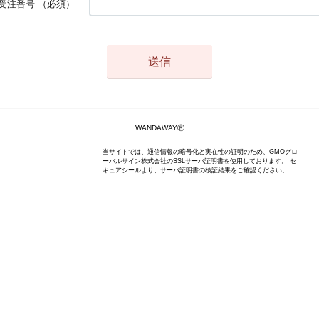
受注番号
（必須）
WANDAWAYⓇ
当サイトでは、通信情報の暗号化と実在性の証明のため、GMOグロ
ーバルサイン株式会社のSSLサーバ証明書を使用しております。 セ
キュアシールより、サーバ証明書の検証結果をご確認ください。