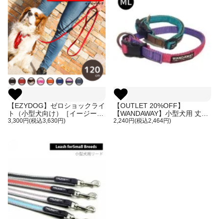
【EZYDOG】ゼロショックライ
【OUTLET 20%OFF】
ト（小型犬向け）［イージード
【WANDAWAY】小型犬用 丈夫
ッグ／平紐型のショック吸収リ
3,300円(税込3,630円)
で軽く水に強いPPクッション首
2,240円(税込2,464円)
ード］
輪♪ MLサイズ リードとお揃い