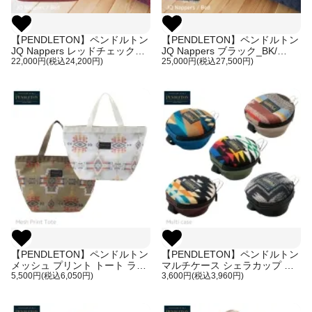
【PENDLETON】ペンドルトン
【PENDLETON】ペンドルトン
JQ Nappers レッドチェック
JQ Nappers ブラック_BK/
_RD / Red Ombre フラットタ
22,000円(税込24,200円)
Harding グレー_GY/ Sun
25,000円(税込27,500円)
イプの犬用ベッド
Mlguel フラットタイプの犬用ベ
ッド
【PENDLETON】ペンドルトン
【PENDLETON】ペンドルトン
メッシュ プリント トート ラン
マルチケース シェラカップ ポ
チバッグ ネイティブ柄
5,500円(税込6,050円)
ーチ アウトドア
3,600円(税込3,960円)