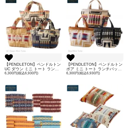
【PENDLETON】ペンドルトン
【PENDLETON】ペンドルトン
UC ダウン ミニ トート ランチ
ボア ミニ トート ランチバッグ
バッグ ネイティブ柄
6,300円(税込6,930円)
ネイティブ柄
6,300円(税込6,930円)