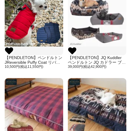
【PENDLETON】ペンドルトン
【PENDLETON】JQ Kuddler
JReversible Puffy Coat リバー
ペンドルトン JQ カドラー ブラ
シブル ダウン コート / Red
10,500円(税込11,550円)
ック_BK/ Harding グレー_GY/
39,000円(税込42,900円)
Navy レッド ネイビー
Sun Mlguel 縁に高さのある犬
XS/S/M/L/4サイズ
用ベッド